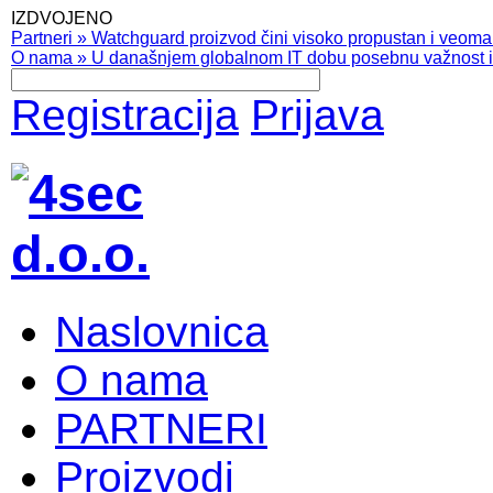
IZDVOJENO
Partneri
»
Watchguard proizvod čini visoko propustan i veoma pr
O nama
»
U današnjem globalnom IT dobu posebnu važnost ima
Registracija
Prijava
Naslovnica
O nama
PARTNERI
Proizvodi