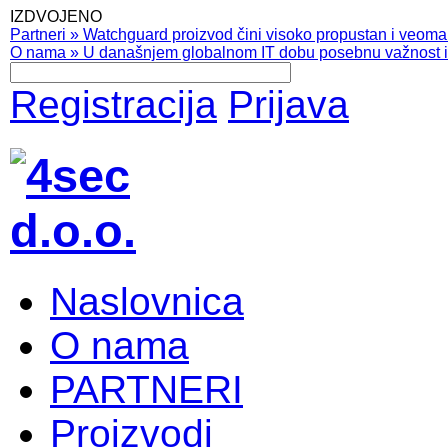
IZDVOJENO
Partneri
»
Watchguard proizvod čini visoko propustan i veoma pr
O nama
»
U današnjem globalnom IT dobu posebnu važnost ima
Registracija
Prijava
Naslovnica
O nama
PARTNERI
Proizvodi