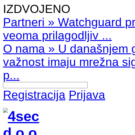
IZDVOJENO
Partneri
»
Watchguard pro
veoma prilagodljiv ...
O nama
»
U današnjem 
važnost imaju mrežna sig
p...
Registracija
Prijava