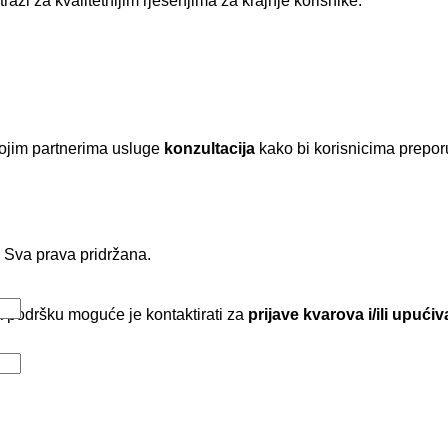
razi za kvalitetnijim rješenjima za krajnje korisnike.
ojim partnerima usluge
konzultacija
kako bi korisnicima preporuč
I Sva prava pridržana.
 podršku moguće je kontaktirati za
prijave kvarova i/ili upući