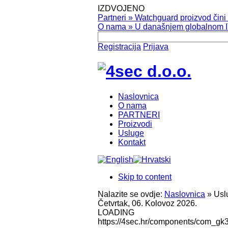
IZDVOJENO
Partneri
»
Watchguard proizvod čini v
O nama
»
U današnjem globalnom IT
Registracija
Prijava
Naslovnica
O nama
PARTNERI
Proizvodi
Usluge
Kontakt
Skip to content
Nalazite se ovdje:
Naslovnica
»
Usl
Četvrtak, 06. Kolovoz 2026.
LOADING
https://4sec.hr/components/com_gk