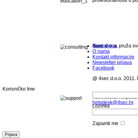
profesionalnosti u pot
4sec d.o.o.
Naslovnica
pruža sv
O nama
Kontakt informacije
Newsletter prijava
Facebook
@ 4sec d.o.o. 2011. 
Korisničko Ime
4sec d.o.o.
helpdesk
helpdesk@4sec.hr
.
Lozinka
Zapamti me