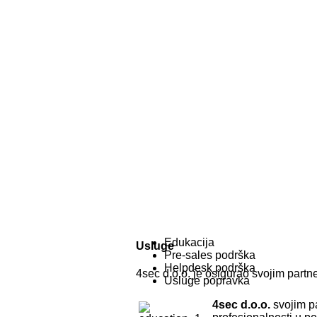
Edukacija
Usluge
Pre-sales podrška
Helpdesk podrška
4sec d.o.o. je osigurao svojim partn
Usluge popravka
4sec d.o.o.
svojim pa