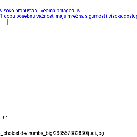
isoko propustan i veoma prilagodljiv ...
 dobu posebnu važnost imaju mrežna sigurnost i visoka dostup
uge
3_photoslide/thumbs_big/268557882830ljudi.jpg