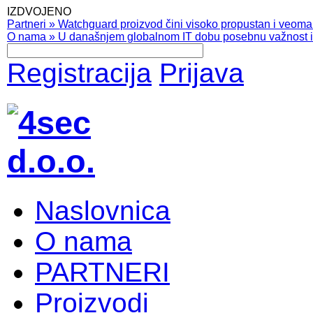
IZDVOJENO
Partneri
»
Watchguard proizvod čini visoko propustan i veoma pr
O nama
»
U današnjem globalnom IT dobu posebnu važnost ima
Registracija
Prijava
Naslovnica
O nama
PARTNERI
Proizvodi