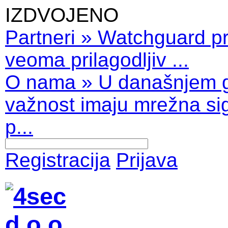
IZDVOJENO
Partneri
»
Watchguard pro
veoma prilagodljiv ...
O nama
»
U današnjem 
važnost imaju mrežna sig
p...
Registracija
Prijava