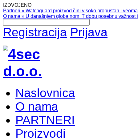
IZDVOJENO
Partneri
»
Watchguard proizvod čini visoko propustan i veoma pr
O nama
»
U današnjem globalnom IT dobu posebnu važnost ima
Registracija
Prijava
Naslovnica
O nama
PARTNERI
Proizvodi