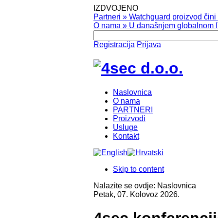
IZDVOJENO
Partneri
»
Watchguard proizvod čini v
O nama
»
U današnjem globalnom IT
Registracija
Prijava
Naslovnica
O nama
PARTNERI
Proizvodi
Usluge
Kontakt
Skip to content
Nalazite se ovdje:
Naslovnica
Petak, 07. Kolovoz 2026.