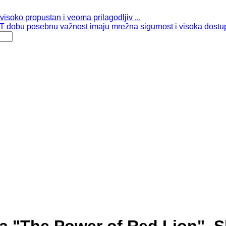
isoko propustan i veoma prilagodljiv ...
 dobu posebnu važnost imaju mrežna sigurnost i visoka dostup