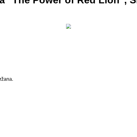
ja "The Power of Red Lion", 
držana.