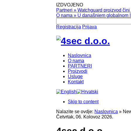
IZDVOJENO
Partneri
»
Watchguard proizvod čini v
O nama
»
U današnjem globalnom IT
Registracija
Prijava
Naslovnica
O nama
PARTNERI
Proizvodi
Usluge
Kontakt
Skip to content
Nalazite se ovdje:
Naslovnica
»
New
Četvrtak, 06. Kolovoz 2026.