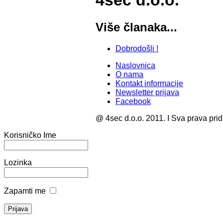
4sec d.o.o.
Više članaka...
Dobrodošli !
Naslovnica
O nama
Kontakt informacije
Newsletter prijava
Facebook
@ 4sec d.o.o. 2011. I Sva prava pri
Korisničko Ime
Lozinka
Zapamti me