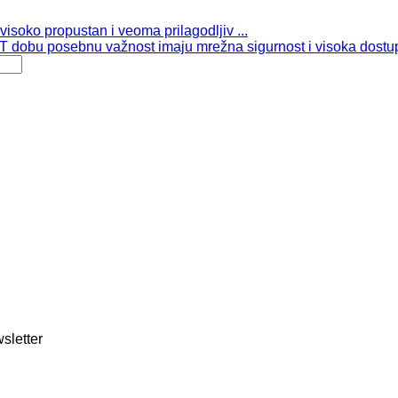
isoko propustan i veoma prilagodljiv ...
 dobu posebnu važnost imaju mrežna sigurnost i visoka dostup
sletter