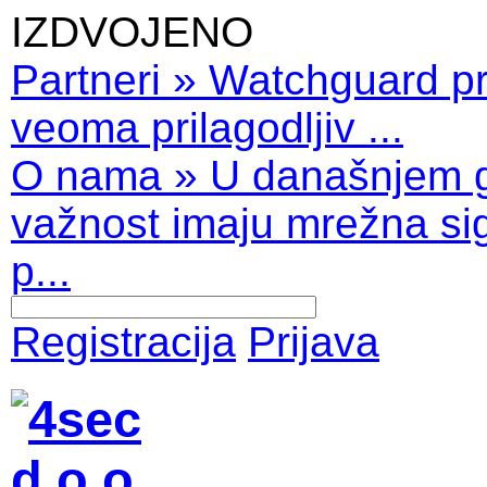
IZDVOJENO
Partneri
»
Watchguard pro
veoma prilagodljiv ...
O nama
»
U današnjem 
važnost imaju mrežna sig
p...
Registracija
Prijava