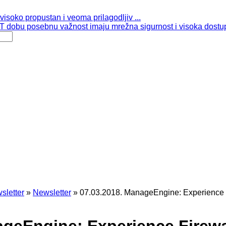
isoko propustan i veoma prilagodljiv ...
 dobu posebnu važnost imaju mrežna sigurnost i visoka dostup
sletter
»
Newsletter
»
07.03.2018. ManageEngine: Experience 