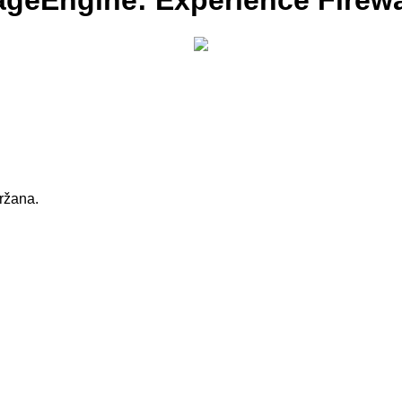
ageEngine: Experience Firewa
držana.