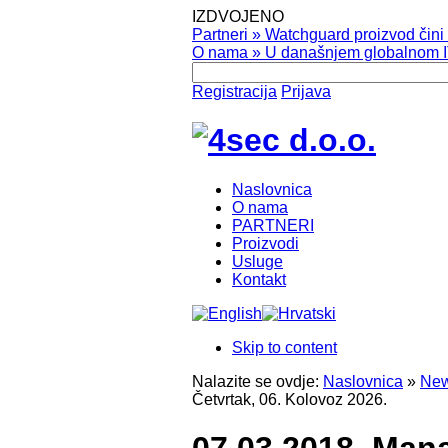
IZDVOJENO
Partneri
»
Watchguard proizvod čini v
O nama
»
U današnjem globalnom IT
Registracija
Prijava
Naslovnica
O nama
PARTNERI
Proizvodi
Usluge
Kontakt
Skip to content
Nalazite se ovdje:
Naslovnica
»
New
Četvrtak, 06. Kolovoz 2026.