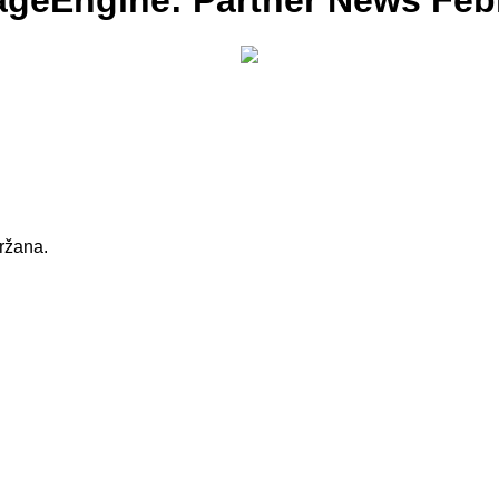
ageEngine: Partner News Feb
držana.