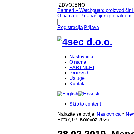
IZDVOJENO
Partneri
»
Watchguard proizvod čini v
O nama
»
U današnjem globalnom IT
Registracija
Prijava
Naslovnica
O nama
PARTNERI
Proizvodi
Usluge
Kontakt
Skip to content
Nalazite se ovdje:
Naslovnica
»
New
Petak, 07. Kolovoz 2026.