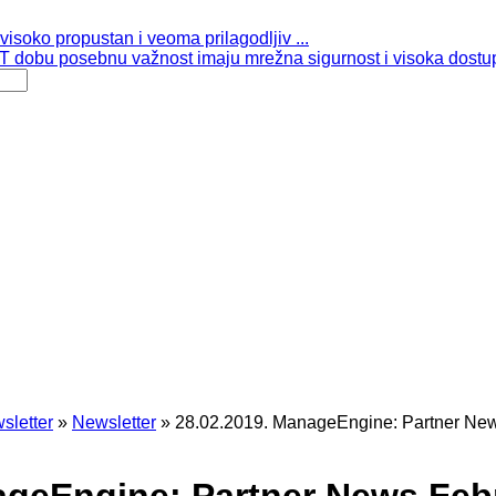
isoko propustan i veoma prilagodljiv ...
 dobu posebnu važnost imaju mrežna sigurnost i visoka dostup
sletter
»
Newsletter
»
28.02.2019. ManageEngine: Partner Ne