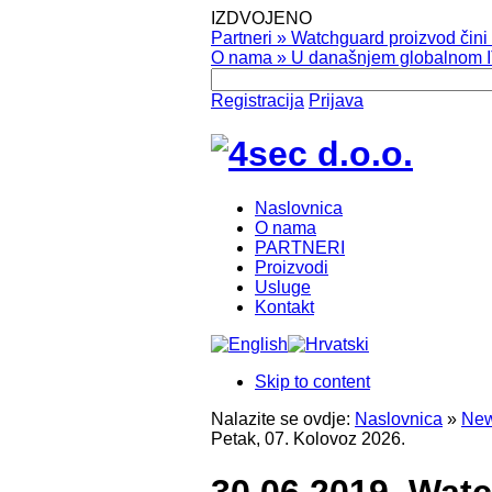
IZDVOJENO
Partneri
»
Watchguard proizvod čini v
O nama
»
U današnjem globalnom IT
Registracija
Prijava
Naslovnica
O nama
PARTNERI
Proizvodi
Usluge
Kontakt
Skip to content
Nalazite se ovdje:
Naslovnica
»
New
Petak, 07. Kolovoz 2026.