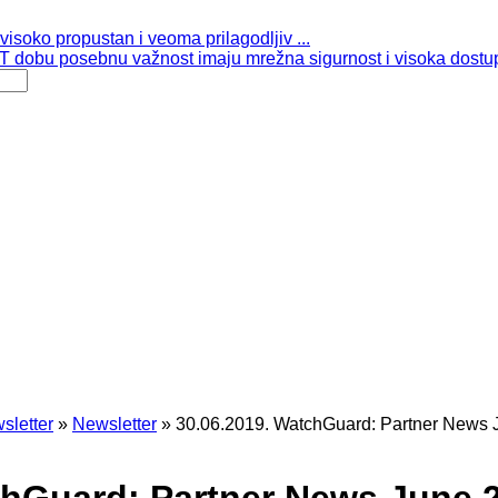
isoko propustan i veoma prilagodljiv ...
 dobu posebnu važnost imaju mrežna sigurnost i visoka dostup
sletter
»
Newsletter
»
30.06.2019. WatchGuard: Partner News 