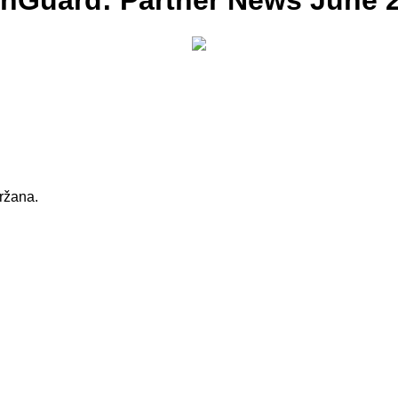
chGuard: Partner News June 
držana.