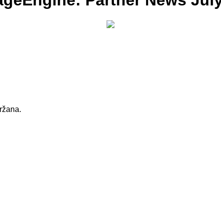
ageEngine: Partner News Jul
držana.