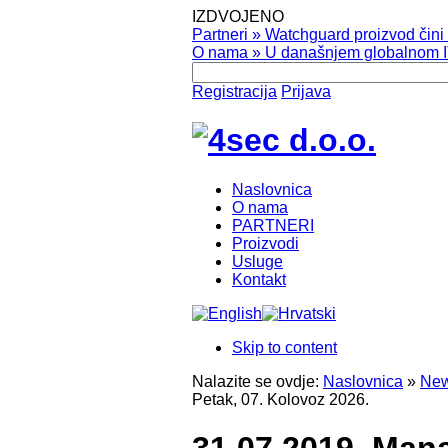
IZDVOJENO
Partneri
»
Watchguard proizvod čini v
O nama
»
U današnjem globalnom IT
Registracija
Prijava
Naslovnica
O nama
PARTNERI
Proizvodi
Usluge
Kontakt
Skip to content
Nalazite se ovdje:
Naslovnica
»
New
Petak, 07. Kolovoz 2026.