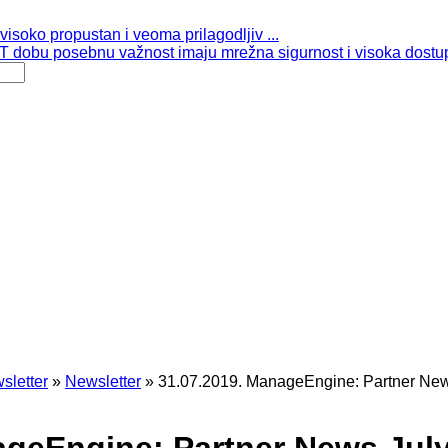
isoko propustan i veoma prilagodljiv ...
 dobu posebnu važnost imaju mrežna sigurnost i visoka dostup
sletter
»
Newsletter
»
31.07.2019. ManageEngine: Partner New