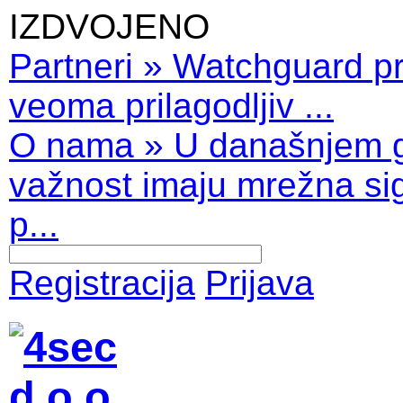
IZDVOJENO
Partneri
»
Watchguard pro
veoma prilagodljiv ...
O nama
»
U današnjem 
važnost imaju mrežna sig
p...
Registracija
Prijava