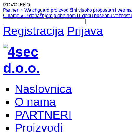
IZDVOJENO
Partneri
»
Watchguard proizvod čini visoko propustan i veoma pr
O nama
»
U današnjem globalnom IT dobu posebnu važnost ima
Registracija
Prijava
Naslovnica
O nama
PARTNERI
Proizvodi