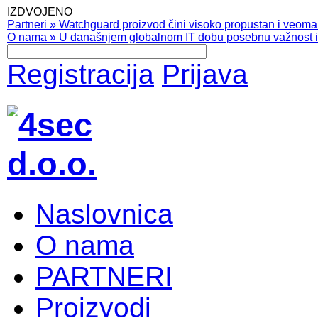
IZDVOJENO
Partneri
»
Watchguard proizvod čini visoko propustan i veoma pr
O nama
»
U današnjem globalnom IT dobu posebnu važnost ima
Registracija
Prijava
Naslovnica
O nama
PARTNERI
Proizvodi