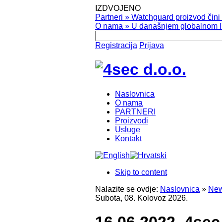
IZDVOJENO
Partneri
»
Watchguard proizvod čini v
O nama
»
U današnjem globalnom IT
Registracija
Prijava
Naslovnica
O nama
PARTNERI
Proizvodi
Usluge
Kontakt
Skip to content
Nalazite se ovdje:
Naslovnica
»
New
Subota, 08. Kolovoz 2026.