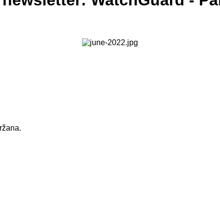
c newsletter: WatchGuard - P
držana.