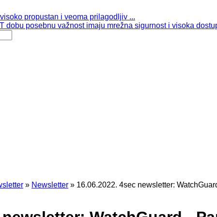
isoko propustan i veoma prilagodljiv ...
 dobu posebnu važnost imaju mrežna sigurnost i visoka dostup
sletter
»
Newsletter
»
16.06.2022. 4sec newsletter: WatchGuar