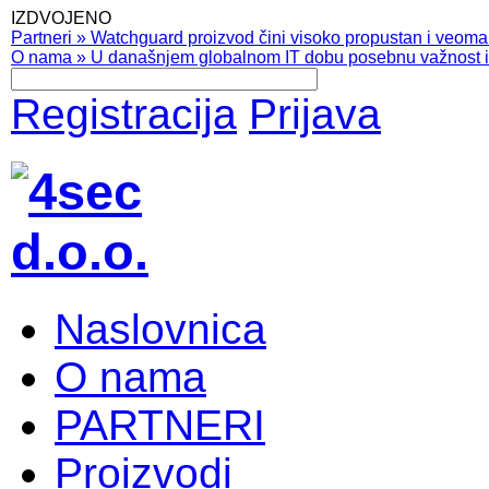
IZDVOJENO
Partneri
»
Watchguard proizvod čini visoko propustan i veoma pr
O nama
»
U današnjem globalnom IT dobu posebnu važnost ima
Registracija
Prijava
Naslovnica
O nama
PARTNERI
Proizvodi