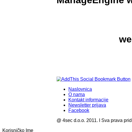
ManageEngine wi
we
Naslovnica
O nama
Kontakt informacije
Newsletter prijava
Facebook
@ 4sec d.o.o. 2011. I Sva prava pri
Korisničko Ime