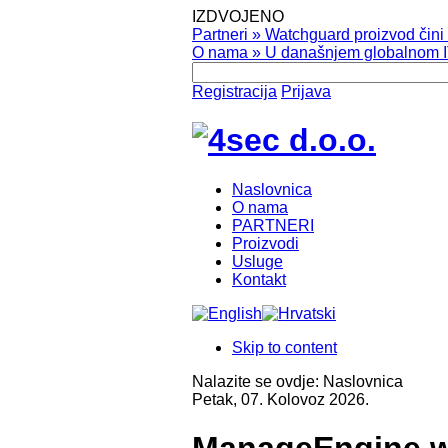
IZDVOJENO
Partneri
»
Watchguard proizvod čini v
O nama
»
U današnjem globalnom IT
Registracija
Prijava
Naslovnica
O nama
PARTNERI
Proizvodi
Usluge
Kontakt
Skip to content
Nalazite se ovdje:
Naslovnica
Petak, 07. Kolovoz 2026.