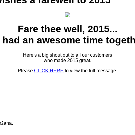
shes a farewell to 2015
Fare thee well, 2015...
 had an awesome time togeth
Here's a big shout out to all our customers
who made 2015 great.
Please
CLICK HERE
to view the full message.
držana.