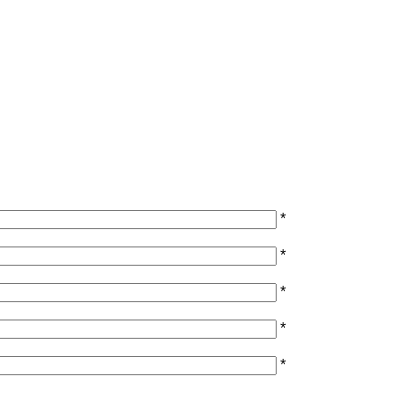
*
*
*
*
*