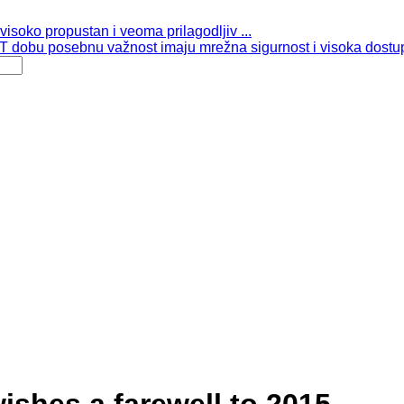
isoko propustan i veoma prilagodljiv ...
 dobu posebnu važnost imaju mrežna sigurnost i visoka dostup