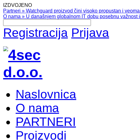
IZDVOJENO
Partneri
»
Watchguard proizvod čini visoko propustan i veoma pr
O nama
»
U današnjem globalnom IT dobu posebnu važnost ima
Registracija
Prijava
Naslovnica
O nama
PARTNERI
Proizvodi