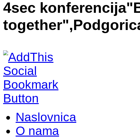
4sec konferencija"B
together",Podgorica
Naslovnica
O nama