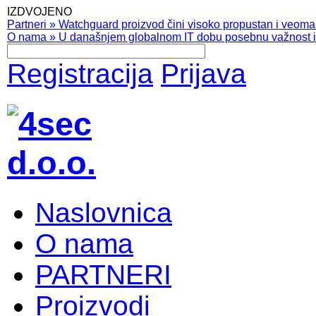
IZDVOJENO
Partneri
»
Watchguard proizvod čini visoko propustan i veoma pr
O nama
»
U današnjem globalnom IT dobu posebnu važnost ima
Registracija
Prijava
Naslovnica
O nama
PARTNERI
Proizvodi