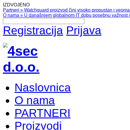
IZDVOJENO
Partneri
»
Watchguard proizvod čini visoko propustan i veoma pr
O nama
»
U današnjem globalnom IT dobu posebnu važnost ima
Registracija
Prijava
Naslovnica
O nama
PARTNERI
Proizvodi