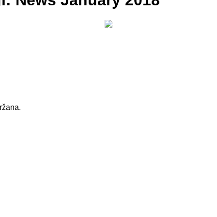
gi: News January 2018
držana.