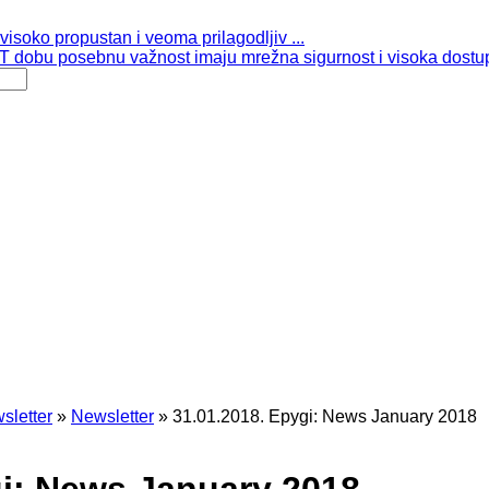
isoko propustan i veoma prilagodljiv ...
 dobu posebnu važnost imaju mrežna sigurnost i visoka dostup
sletter
»
Newsletter
»
31.01.2018. Epygi: News January 2018