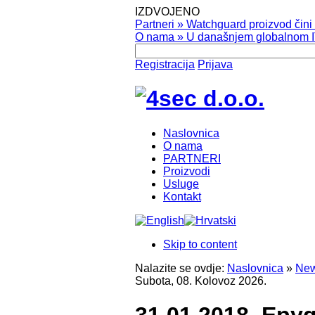
IZDVOJENO
Partneri
»
Watchguard proizvod čini v
O nama
»
U današnjem globalnom IT
Registracija
Prijava
Naslovnica
O nama
PARTNERI
Proizvodi
Usluge
Kontakt
Skip to content
Nalazite se ovdje:
Naslovnica
»
New
Subota, 08. Kolovoz 2026.