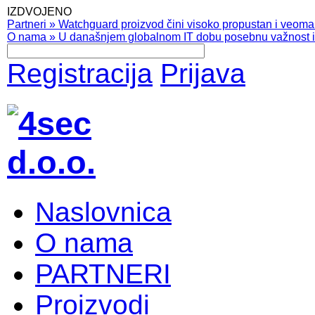
IZDVOJENO
Partneri
»
Watchguard proizvod čini visoko propustan i veoma pr
O nama
»
U današnjem globalnom IT dobu posebnu važnost ima
Registracija
Prijava
Naslovnica
O nama
PARTNERI
Proizvodi