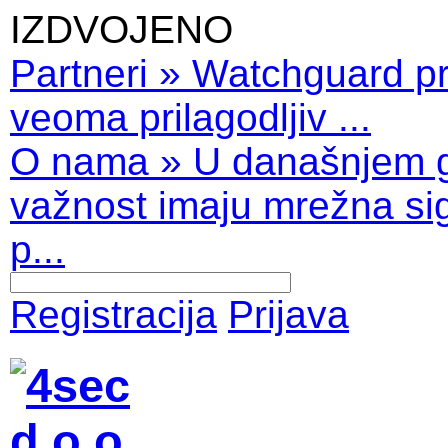
IZDVOJENO
Partneri
»
Watchguard pro
veoma prilagodljiv ...
O nama
»
U današnjem 
važnost imaju mrežna sig
p...
Registracija
Prijava