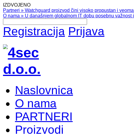
IZDVOJENO
Partneri
»
Watchguard proizvod čini visoko propustan i veoma pr
O nama
»
U današnjem globalnom IT dobu posebnu važnost ima
Registracija
Prijava
Naslovnica
O nama
PARTNERI
Proizvodi