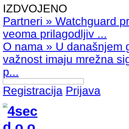
IZDVOJENO
Partneri
»
Watchguard pro
veoma prilagodljiv ...
O nama
»
U današnjem 
važnost imaju mrežna sig
p...
Registracija
Prijava