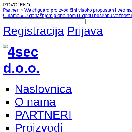
IZDVOJENO
Partneri
»
Watchguard proizvod čini visoko propustan i veoma pr
O nama
»
U današnjem globalnom IT dobu posebnu važnost ima
Registracija
Prijava
Naslovnica
O nama
PARTNERI
Proizvodi