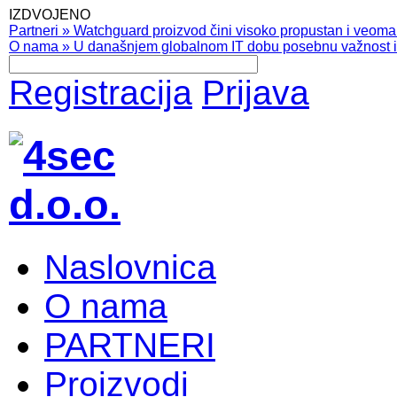
IZDVOJENO
Partneri
»
Watchguard proizvod čini visoko propustan i veoma pr
O nama
»
U današnjem globalnom IT dobu posebnu važnost ima
Registracija
Prijava
Naslovnica
O nama
PARTNERI
Proizvodi